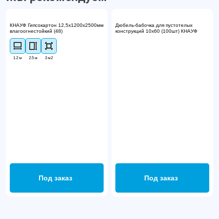
КНАУФ Гипсокартон 12,5х1200х2500мм
Дюбель-бабочка для пустотелых
влагоогнестойкий (48)
конструкций 10х60 (100шт) КНАУФ
1.2 м
2.5 м
3 м2
Под заказ
Под заказ