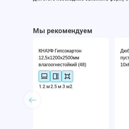
Мы рекомендуем
КНАУФ Гипсокартон
Дюб
12,5х1200х2500мм
пус
влагоогнестойкий (48)
10х
1.2 м
2.5 м
3 м2