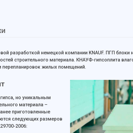
ки
новой разработкой немецкой компании KNAUF. ПГП блоки
ностей строительного материала. КНАУФ-гипсоплита вла
и перепланировок жилых помещений.
ит
гипса, но уникальным
ельного материала –
ранее приготовленные
уются следующих размеров
229700-2006: