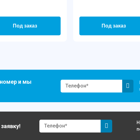
Под заказ
Под заказ
 номер и мы
Н
 заявку!
п