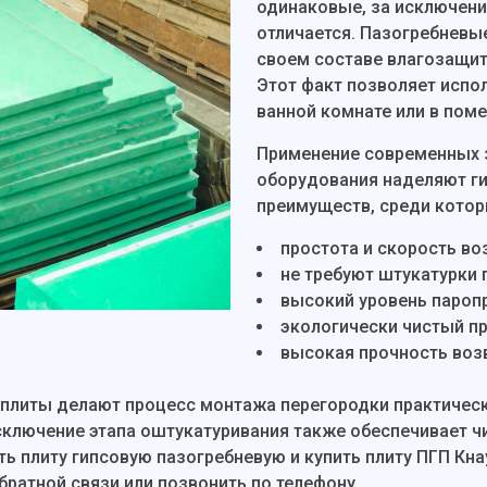
одинаковые, за исключени
отличается. Пазогребневы
своем составе влагозащи
Этот факт позволяет испо
ванной комнате или в пом
Применение современных 
оборудования наделяют г
преимуществ, среди кото
простота и скорость в
не требуют штукатурки
высокий уровень пароп
экологически чистый п
высокая прочность воз
плиты делают процесс монтажа перегородки практическ
лючение этапа оштукатуривания также обеспечивает чи
ь плиту гипсовую пазогребневую и купить плиту ПГП Кнау
ратной связи или позвонить по телефону.