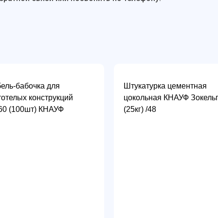
ель-бабочка для
Штукатурка цементная
тотелых конструкций
цокольная КНАУФ Зокель
60 (100шт) КНАУФ
(25кг) /48