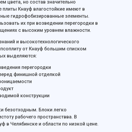
ем цвета, но состав значительно
е плиты Кнауф влагостойкие имеют в
тные гидрофобизированные элементы.
льзовать их при возведении перегородки в
ещениях с высоким уровнем влажности.
знаний и высокотехнологического
ипсоплиту от Кнауф большим списком
рых выделяются:
озведения перегородки
 перед финишной отделкой
роницаемости
родукт
водимой конструкции
и безотходным. Блоки легко
стоту рабочего пространствва. В
ф в Челябинске и области по низкой цене.