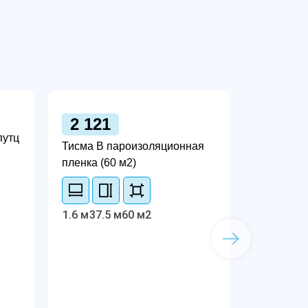
2 121
путц
Тисма В пароизоляционная
пленка (60 м2)
1.6 м
37.5 м
60 м2