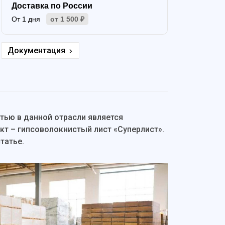
Доставка по России
От 1 дня
от 1 500 ₽
Документация
тью в данной отрасли является
кт – гипсоволокнистый лист «Суперлист».
татье.