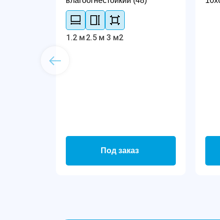
влагоогнестойкий (48)
10х
1.2 м
2.5 м
3 м2
Под заказ