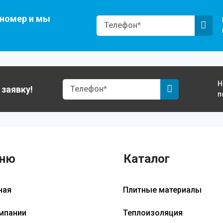
 номер и мы
Н
 заявку!
п
ню
Каталог
ная
Плитные материалы
мпании
Теплоизоляция