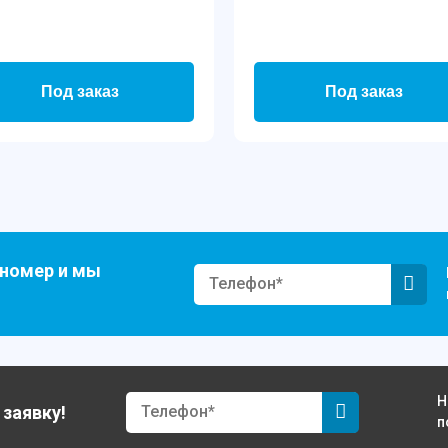
Под заказ
Под заказ
 номер и мы
Н
 заявку!
п