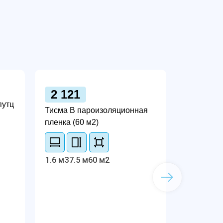
2 121
путц
Тисма В пароизоляционная
пленка (60 м2)
1.6 м
37.5 м
60 м2