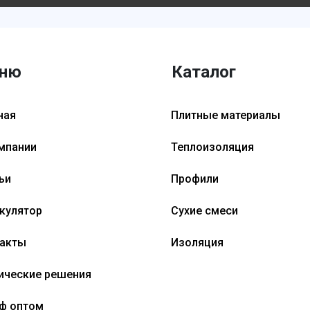
ню
Каталог
ная
Плитные материалы
мпании
Теплоизоляция
ьи
Профили
кулятор
Сухие смеси
акты
Изоляция
ические решения
ф оптом