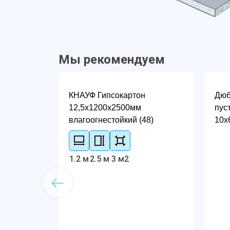
Мы рекомендуем
КНАУФ Гипсокартон
Дюб
12,5х1200х2500мм
пус
влагоогнестойкий (48)
10х
1.2 м
2.5 м
3 м2