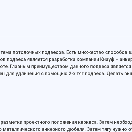
стема потолочных подвесов. Есть множество способов з
ов подвеса является разработка компании Кнауф – анке
оте. Главным преимуществом данного подвеса является
н для удлинения с помощью 2-х тяг подвеса. Делать вы
 разметки проектного положения каркаса. Затем необход
металлического анкерного дюбеля. Затем тягу нужно ото