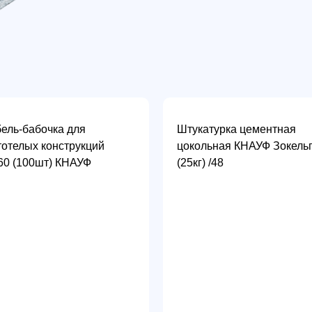
ель-бабочка для
Штукатурка цементная
тотелых конструкций
цокольная КНАУФ Зокель
60 (100шт) КНАУФ
(25кг) /48