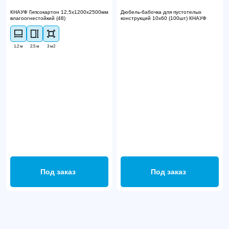
КНАУФ Гипсокартон 12,5х1200х2500мм
Дюбель-бабочка для пустотелых
влагоогнестойкий (48)
конструкций 10х60 (100шт) КНАУФ
1.2 м
2.5 м
3 м2
Под заказ
Под заказ